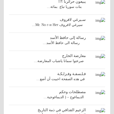
يبيعون حرائرنا ؟!!
بنات سوريا تباع بمائة…
سـيرغي لافروف
سيرغي لافروف Mr. No г-н Нет…
رسالة إلى حافظ الأسد
رسالة الى حافظ الأسد…
معارضة الخارج
صرعتوا سمانا ياشباب المعارضة…
فـلـسفـة وفـزلـكـة
في هذه الصفحة احببت أن أضع…
مصطلحات وحكم
الديماغوج – ( الديماغوجية…
الزعيم القذافي في ذمة التاريخ