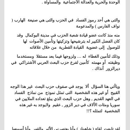
الوحدة والحرية والعدالة الأجتماعية والمساواة .
والتى هي أحد رموز الفساد في الحزب والتى هي صنيعة الهارب (
نواف الفارس ) والمدعومة
منه منذ كانت عضو قيادة شعبة الحزب في مدينة البوكمال وقد
كان الفضل الكبير له بترشيحها وتزكيتها وتأمين الأصوات لها
للوصول إلى عضوية القيادة القطرية من خلال علاقاته
وذلك لتأمين الغطاء له … ولزوجها فيما بعد مستقلا ومستخدما
وظيفته أو مهمته كأمين لفرع حزب البعث العربي الأشتراكي في
ديرالزور أنذاك .
وياأتي هنا السؤال ألا يوجد في صفوف حزب البعث غير هذا الوجه
القبيح أو غير هذه الشخصية التى تمثل نموذج من نماذج الفساد
في العهد القديم , وهل حزب البعث الذي يبلغ تعداده الملايين في
سوريا ومئات الألاف في دير الزور , عقيم ولايوجد به غير هذه
الشخصية لتمثله ؟!!
لقد تابعت لقاء ( شاهيناز ) وأنا يعتصرني الألم والقهر وأنا أسمعها