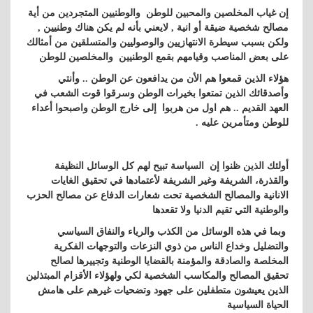
إن غياب المخلصين والمحبين للوطن والوطنيين المتجردين من أية
مصالح شخصية ضيقة أو انية , لايعني بأنه لم يكن هناك وطنيين ,
ولكن بسبب سيطرة الانتهازيين والوصوليين والمتسلقين من أمثالك
على بعض المناصب وقيامهم بقمع الوطنيين والمخلصين للوطن
هؤلاء الذين قمعوا هم الأن من يدافعون عن الوطن .. وأنتي
وأصدقائك الذين تمتعوا بخيرات الوطن وسرقوا قوت الشعب في
العهد القديم .. هم اول من هربوا إلى خارج الوطن واصبحوا أعداء
للوطن ومتأمرين عليه .
أولئك الذين ظنوا إن السياسة تبيح لهم كل الوسائل النظيفة
والقذرة، الشريفة وغير الشريفة لأعتمادها في تحقيق الغايات
الانانية والمصالح الشخصية تحت شعارات الدفاع عن مصالح الحزب
والوطنية التي تقيم الدنيا ولا تقعدها
وبما في هذه الوسائل من الكذب والرياء والنفاق السياسي
والتضليل وخداع الناس من ذوي النزعات والتوجهات الفكرية
المخلصة والصادقة والمؤمنة بالقضايا الوطنية وتجييرها لصالح
تحقيق المصالح والمكاسب الشخصية لكي ولهؤلاء الأقزام المبتذلين
الذين يعيشون متطفلين على جهود وتضحيات غيرهم على هامش
الحياة السياسية