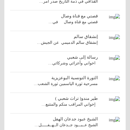
القذافي في ذمة التاريخ صدر أمر…
قصتي مع قناة وصال
قصتي مع قناة وصال في…
إنشقاق سالم
إنشقاق سالم الدميمي عن الجيش…
رسالة إلى شعبي
اخواني وأعزائي وشركائي…
الثورة التونسية البوعزيزية
مسرحية ثورة الياسمين ثورة الشعب…
طير مندو( تراث شعبي )
إخواني المراقب منكم والمتتبع…
الشيخ عبود جدعان الهفل
الشيخ عــبـــود جــدعان الــهــفـــــل…