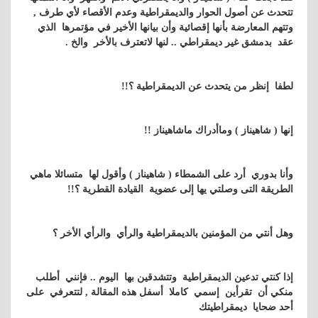
تتحدث عن أصول الحوار والديمقراطية وعدم الأقصاء لأي طرف ,
وتتهم المعارضة بأنها إقصائية وأن بيانها الأخير في مؤتمرها الذي
عقد بدمشق غير ديمقراطي .. لنها لاتعترف بالأخر والخ .
لطفا إنظر من يتحدث عن الديمقراطية ؟!!
إنها ( شاهيناز ) وماأدراك ماشاهيناز !!
وأنا بدوري أرد على الشمطاء ( شاهيناز ) وأقول لها متسائلا ماهي
الطريقة التى وصلتي يها إلى عضوية القيادة القطرية ؟!!
وهل أنتي من المؤمنين بالديمقراطية والرأي والرأي الأخر ؟
إذا كنتي تدعين الديمقراطية وتتشدقين بها اليوم .. فإنني أطلب
منكي أن
تقرأين إسمي كاملا أسفل هذه المقالة , لتتعرفي على
أحد ضحايا ديمقراطيتك