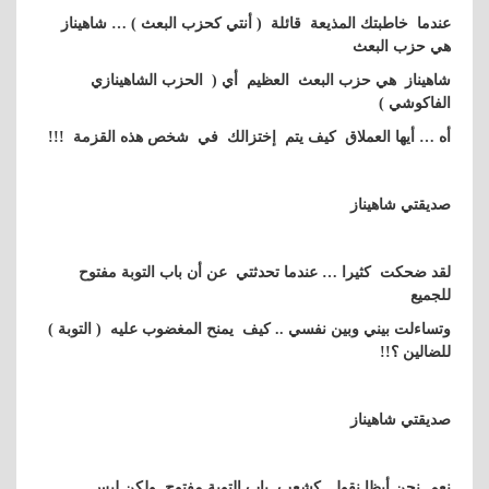
عندما خاطبتك المذيعة قائلة ( أنتي كحزب البعث ) … شاهيناز
هي حزب البعث
شاهيناز هي حزب البعث العظيم أي ( الحزب الشاهينازي
الفاكوشي )
أه … أيها العملاق كيف يتم إختزالك في شخص هذه القزمة !!!
صديقتي شاهيناز
لقد ضحكت كثيرا … عندما تحدثتي عن أن باب التوبة مفتوح
للجميع
وتساءلت بيني وبين نفسي .. كيف يمنح المغضوب عليه ( التوبة )
للضالين ؟!!
صديقتي شاهيناز
نعم نحن أيظا نقول كشعب باب التوبة مفتوح ولكن ليس