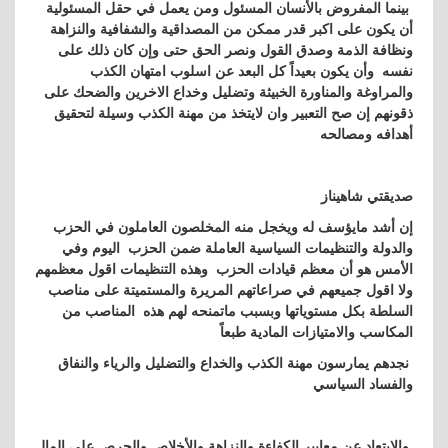
بينما المفروض بالأنسان المسئول ومن يعمل في حقل المسئولية
أن يكون على اكبر قدر ممكن من المصداقية والشفافية والنزاهة
ونظافة الذمة وصدق القول ونصر الحق حتى وإن كان ذلك على
نفسه وأن يكون بعيداً كل البعد عن اسلوب امتهان الكذب
والمراوغة والمناورة الخبيثة وتضليل وخداع الاخرين والضحك على
ذقونهم إن صح التعبير وان لايتخذ من مهنة الكذب وسيلة لتحقيق
أهدافه ومصالحه
صديقتي شاهيناز
إن أشد مايؤسف له ويخجل منه المخلصون العاملون في الحزب
والدولة والتنظيمات السياسية العاملة ضمن الحزب اليوم وفي
الأمس هو أن معظم قيادات الحزب وهذه التنظيمات اقول معظمهم
ولا اقول جميعهم في صراعاتهم المريرة والمستميتة على مناصب
السلطة بكل مستوياتها وبسبب ماتمنحه لهم هذه المناصب من
المكاسب والامتيازات المادية طبعاً
نجدهم يمارسون مهنة الكذب والخداع والتضليل والرياء والنفاق
والفساد السياسي
والابتعاد عن معايير الكفاءة والنزاهة والأخلاص والحرص على المال