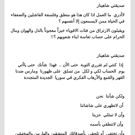
صديقتي شاهيناز
لاأدري ما العمل اذا كان هذا هو منطق وفلسفة الفاشلين والضعفاء
في الحياة ممن لايسمعون إلا أنفسهم ؟
ويقبلون الارتزاق من فتات الاقوياء خبزاً معجوناً بالذل والهوان ومال
الحرام على حساب تعاسة ابناء شعوبهم ؟!!
صديقتي شاهيناز
إذا كنتي لم تقرري التوبة حتى الأن .. فهذا شأنك حتى ياأتي
يوم الحساب لكي و لكل من تسلق على ظهورنا ومارس ضدنا
القهر والقمع والأرهاب الفكري قي سوريا الجديدة المتجددة
ولكن شأننا نحن
أن لاتظهري على شاشاتنا
وأن لا تمثلي حزبنا
وأن لاتنطقي بأسمه
وأن تختفي أو تلحقي بأصدقائك المنشقين والهاربين والمختبئين