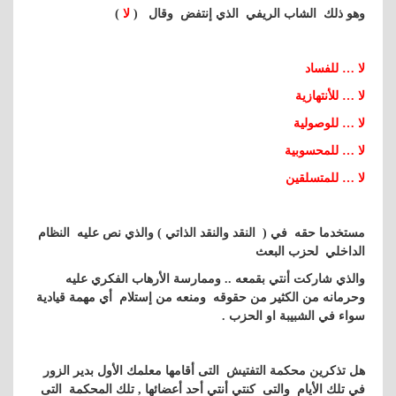
وهو ذلك الشاب الريفي الذي إنتفض وقال (
لا
)
لا … للفساد
لا … للأنتهازية
لا … للوصولية
لا … للمحسوبية
لا … للمتسلقين
مستخدما حقه في ( النقد والنقد الذاتي ) والذي نص عليه النظام
الداخلي لحزب البعث
والذي شاركت أنتي بقمعه .. وممارسة الأرهاب الفكري عليه
وحرمانه من الكثير من حقوقه ومنعه من إستلام أي مهمة قيادية
سواء في الشبيبة او الحزب .
هل تذكرين محكمة التفتيش التى أقامها معلمك الأول بدير الزور
في تلك الأيام والتى كنتي أنتي أحد أعضائها , تلك المحكمة التى