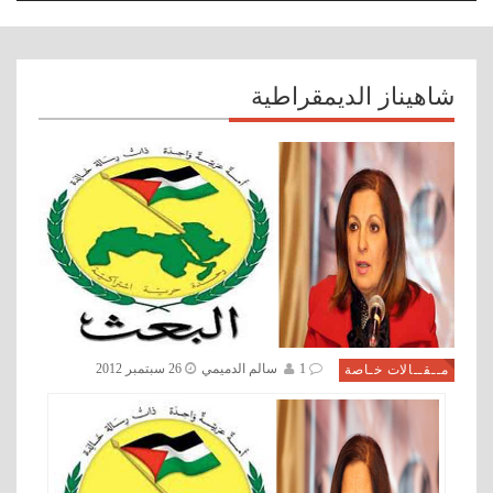
navigation
شاهيناز الديمقراطية
1
سالم الدميمي
26 سبتمبر 2012
مــقــالات خـاصة