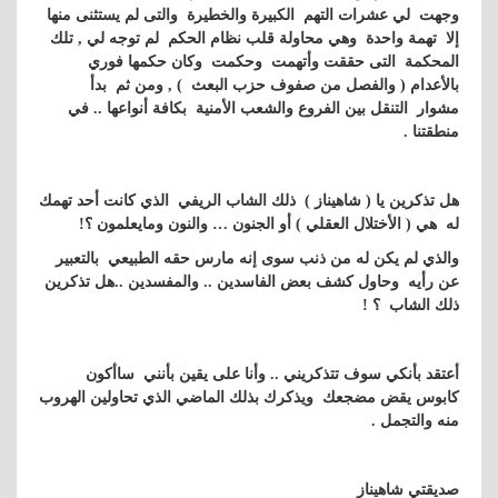
وجهت لي عشرات التهم الكبيرة والخطيرة والتى لم يستثنى منها
إلا تهمة واحدة وهي محاولة قلب نظام الحكم لم توجه لي , تلك
المحكمة التى حققت وأتهمت وحكمت وكان حكمها فوري
بالأعدام ( والفصل من صفوف حزب البعث ) , ومن ثم بدأ
مشوار التنقل بين الفروع والشعب الأمنية بكافة أنواعها .. في
منطقتنا .
هل تذكرين يا ( شاهيناز ) ذلك الشاب الريفي الذي كانت أحد تهمك
له هي ( الأختلال العقلي ) أو الجنون … والنون ومايعلمون ؟!
والذي لم يكن له من ذنب سوى إنه مارس حقه الطبيعي بالتعبير
عن رأيه وحاول كشف بعض الفاسدين .. والمفسدين ..هل تذكرين
ذلك الشاب ؟ !
أعتقد بأنكي سوف تتذكريني .. وأنا على يقين بأنني ساأكون
كابوس يقض مضجعك ويذكرك بذلك الماضي الذي تحاولين الهروب
منه والتجمل .
صديقتي شاهيناز