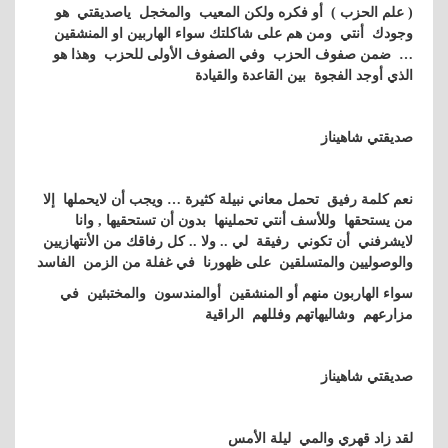
( علم الحزب ) أو فكره ولكن المعيب والمخجل ياصديقتي هو
وجودك أنتي ومن هم على شاكلتك سواء الهاربين او المنشقين
… ضمن صفوف الحزب وفي الصفوف الأولى للحزب وهذا هو
الذي أوجد الفجوة بين القاعدة والقيادة
صديقتي شاهيناز
نعم كلمة رفيق تحمل معاني نبيلة كثيرة … ويجب أن لايحملها إلا
من يستحقها وللأسف أنتي تحملينها بدون أن تستحقيها , وانا
لايشرفني أن تكوني رفيقة لي .. ولا .. كل رفاقك من الأنتهازيين
والوصوليين والمتسلقين على ظهورنا في غفلة من الزمن الفاسد
سواء الهاربون منهم أو المنشقين أوالمندسون والمختبئين في
مزارعهم وشاليهاتهم وفللهم الراقية
صديقتي شاهيناز
لقد زاد قهري والمي ليلة الأمس