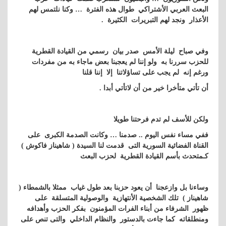
البعث العربي الأشتراكي طوال هذه الفترة … وكنا نلتمس لهم
الأعذار ونجد لهم التبريرات الكثيرة .
وفي صباح
ليلة الأمس
صدر بيان رسمي من القيادة القطرية
للحزب سررنا به ولو إننا لم يعجبنا بعض ماجاء به من مفردات
ورغم إنه لم يجب على تساؤلاتنا إلا إننا قلنا
أن تأتي متأخرا خير من أن لاتأتي أبدا .
ولكن للأسف لم تدم فرحتنا طويلا
ففي مساء نفس اليوم .. صدمنا … وكانت الصدمة الكبرى على
القناة الفضائية السورية التى قدمت لنا السيدة ( شاهيناز فاكوش )
كـمتحدث بأسم القيادة القطرية لحزب البعث
وساءنا بل وازعجنا أن يعود حزبنا بعد طول غياب ممثلا بالشمطاء (
شاهيناز ) تلك الشخصية الأنتهازية والوصولية المتسلقة على
ظهور الشرفاء من أبناء الفرات المؤمنون بفكر الحزب وأهدافه
ومنطلقاته كما جاءت بالدستور والنظام الداخلي والتى تنص على