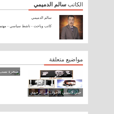
الكاتب
سالم الدميمي
سالم الدميمي
كاتب وباحث - ناشط سياسي - مهتم بت
مواضيع متعلقة
شجرة نسب ا
حتي لاننسي الأخوان في الزحمة