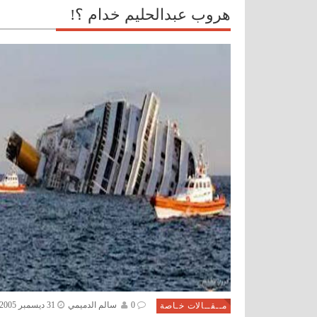
هروب عبدالحليم خدام ؟!
0
سالم الدميمي
31 ديسمبر 2005
مــقــالات خـاصة