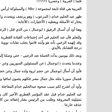
فلما ( العربية ) وحصريا ؟؟؟؟!!!
العربية هي قناة تابعة لمجموعة ( Mbc ) والمملوكة لرأس مال سعودي ولكنها مداره لبنانيا
ظهر عبد الحليم خدام ( المرعوب ) وهو يرتجف ويتحدث وكأ
يختار له الأسئلة ويعطيه ( الأختيارات ) للأجابة .
وهنا أود أن أسـال الرفيق ( ابوجمال ) من الذي قتل ( الزع
وللعلم فأن عبد الحليم في أحد إجتماعات القيادة القطرية
وقد إتهمه الزعبي بأنه هو وأبنه قاموا بجلب نفايات نووية 
درجة التشابك بالأيدي .
وبعد ذلك بيومين بدأت الحملة ضد الزعبي – حتي وصلنا إلي
وعندما يتحدث ( ابوجمال ) عن المسئولين السوريين وعن
فأود أن أسأل ابوجمال عن حجم ثروة ولده جمال وعن حجم
فجمال سوريا مثله مثل جمال مصر فكلهم ينتمون لمافيا و
وأود أن اشرح لكم سبب صحوة عبدالحليم خدام المفاجئة
عبد الحليم خدام قبل عقد المؤتمر القطري الأخير كان 
تمثيليته المعروفة وطلب من الرئيس بشار إعفائه من كاف
حذفه خارجا .