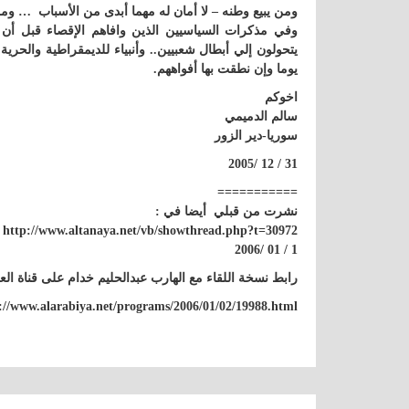
ومن يبيع وطنه – لا أمان له مهما أبدى من الأسباب … 
وفي مذكرات السياسيين الذين وافاهم الإقصاء قبل أن توا
يتحولون إلي أبطال شعبيين.. وأنبياء للديمقراطية والحري
يوما وإن نطقت بها أفواههم.
اخوكم
سالم الدميمي
سوريا-دير الزور
31 / 12 /2005
===========
نشرت من قبلي أيضا في :
http://www.altanaya.net/vb/showthread.php?t=30972
1 / 01 /2006
رابط نسخة اللقاء مع الهارب عبدالحليم خدام على قناة العر
://www.alarabiya.net/programs/2006/01/02/19988.html