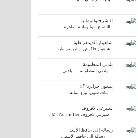
…
التشبيح والوطنية
التشبيح – والوطنية العاهرة…
شاهيناز الديمقراطية
شاهيناز فاكوش والديمقراطية…
بلدتي المظلومة
بلدتي المظلومة . . بلدتي…
يبيعون حرائرنا ؟!!
بنات سوريا تباع بمائة…
سـيرغي لافروف
سيرغي لافروف Mr. No г-н Нет…
رسالة إلى حافظ الأسد
رسالة الى حافظ الأسد…