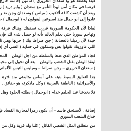
فبدأ يخطط هو و( سعدان الحريري ) لتأمين إقامته خارج
فرنسا في مكان أمن ليبدأ التأمر مع سعدان ( وابو دريد ) 
وبعد أن كشفت كافة ألاعيب ( ميلس ) وسعدان وجن ضـراط
عادوا إلي ابو جمال منذ اسبوعين ليقولون له ( ابوجمال ) 
لماذا لأن الحكومة السورية قررت تصفيتك وهناك فرقة م
وتهاجم سوريا حتي يعلم العالم بأنه لو حصل شئ لك فإن
جيدة لأن زميلنا بالعصابة ( جن ضراط بيك ) جربها وهي 
اللي عاوزينك تقولوا بس وستكون في حماية ( السي أي إي )
فجاء المواطن الذي ضحا بالسلطة من اجل الوطن – المحب
لينقذ الوطن بقتل الشعب والوطن – بعد أن تحول إلي مخبر 
( سعدان الحريري – وجن ضراط – وميليس التيس الألماني )
هذا التعليق البسيط بنيته على أساس متابعتي منذ فترة 
والأسرائلية ( الناطقة بالعربية ) وكل ماذكرته هو حقائق .
فلا يخدعنا عبد الحليم خدام ( ابوجمال ) بطلته الحلوة وهل 
إضافة : لأيستحق فاسد – أن يكون رمزا لمحاربة الفساد 
خداع الشعب السوري
من منطلق المثل الشعبي القائل ( كلنا ولد قرية وكل من ي