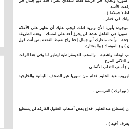
 سوريا وتحديدا في فرنسا فقام سعدان بشراء فلة لأبو جمال في
رفعت الأسد
 ( جنبلاط ) .
حياتك في خطر .
وجودة بأوربا الأن وتريد قتلك فيجب عليك أن تظهر على الأعلام
 سوريا هي الفاعل عندها لن يجرؤ أحد على لمسك – وهذه الطريقة
ناجحة – وأنت ماعليك أبو جمال إحنا راح نضبط القعدة بس أنت قول
 و ( الموساد ) والمختارة
 لوطنه ولشعبه – والمحب للديمقراطية ليظهر لنا وفي هذا الوقت
للثلاثي المرح
 أسف الثعلب الألماني .
لهروب عبد الحليم خدام من سوريا عبر الصحف اللبنانية والخليجية
( نيو لوك ) الفرنسي .
فإن إستطاع عبدالحليم خداع بعض أصحاب العقول الفارغة لن يستطيع
عرف أخيه ) .