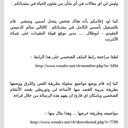
وليس لي اي مقالات في أي شأن من شئون الحياة في منتدياتكم .
كما اود إعلامكم بأنه هناك شخص ينتحل اسمي وصفتي قام
بالتسجيل بأسمي الكامل في منتدياتكم كالتالي سالم الدميمي
العقيدي – ابوطلال …. مدير موقع قبيلة العقيدات على شبكة
الأنترنت
لطفا مراجعة رابط الملف الشخصي على هذا الرابط :-
http://www.wesaltv.net/vb/member.php?u=3494
كما إنه قام بوضع مواضيع منقولة بطريقة القص واللزق ووضعها
بطريقة مريبة القصد منها الأساءة لي وتوريطي بقصد الأنتقام
الشخصي وبامكان اي قارئ ان يفهم هذه الرسالة من خلال قراءة
مواضيعه وطريقة عرضها … وهذا مثال منها :-
http://www.wesaltv.net/vb/showthread.php?t=7789