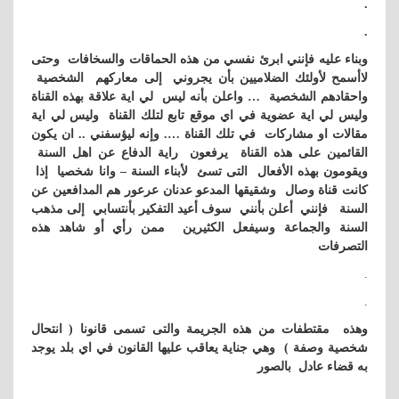
.
.
وبناء عليه فإنني ابرئ نفسي من هذه الحماقات والسخافات وحتى
لاأسمح لأولئك الضلاميين بأن يجروني إلى معاركهم الشخصية
واحقادهم الشخصية … واعلن بأنه ليس لي اية علاقة بهذه القناة
وليس لي اية عضوية في اي موقع تابع لتلك القناة وليس لي اية
مقالات او مشاركات في تلك القناة …. وإنه ليؤسفني .. ان يكون
القائمين على هذه القناة يرفعون راية الدفاع عن اهل السنة
ويقومون بهذه الأفعال التى تسئ لأبناء السنة – وانا شخصيا إذا
كانت قناة وصال وشقيقها المدعو عدنان عرعور هم المدافعين عن
السنة فإنني أعلن بأنني سوف أعيد التفكير بأنتسابي إلى مذهب
السنة والجماعة وسيفعل الكثيرين ممن رأي أو شاهد هذه
التصرفات
.
.
وهذه مقتطفات من هذه الجريمة والتى تسمى قانونا ( انتحال
شخصية وصفة ) وهي جناية يعاقب عليها القانون في اي بلد يوجد
به قضاء عادل بالصور