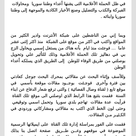
في ظل الحملة الأعلامية التى يشنها أعداء وطننا سوريا ومحاولات
الفبركة والكذب والتضليل وصنع الأخبار الكاذبة والموجهة إلى وطننا
سوريا وابنائه .
وبما إني
من الناشطين على شبكة الأنترنت وادير الكثير من
المواقع واكتب في اكثر من موقع على الشبكة منذ اكثر إثنى عشر
عاما … فوجئت منذ ايام بأنه هناك من يستغل إسمي ويحاول الزج
بي في دهاليز تلك الحملة الأعلامية وذلك للتأثير علي وتحويل
بوصلتي من طريق الوفاء للوطن إلى الطريق الذي يسلكه أعداء
الوطن
وللأسف وإثناء البحث عن مقالاتي بمحرك البحث جوجل كعادتي
بين فترة وأخرى فوجـئت بوجــود مقالات موقعة بأسمي في
موقع تابع ( لقناة وصال الفضائية ) والتى ترفع شعار الدفاع عن ابناء
السنة فقمت بتتبع هذا الرابط الذي اوصلني الى موقع تلك القناة
فرأيت عدة مقالات تهاجم بلدي سوريا وتحمل اسمي وتوقيعي
وحتى لون الخط الذي اكتب به مقالاتي ومشاركاتي وردودي في
الكـثيـر مـن المقالات.
فقمت على الفور بمراسلة إدارة تلك القناة على ايميلاتها الرسمية
الموضوعة في موقعهم وعــن طــريق صفحة اتصل بنا بذلك