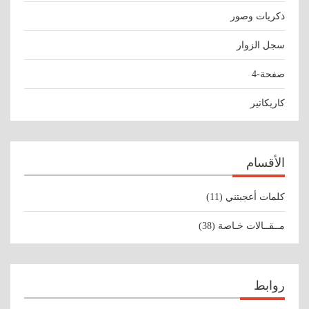
ذكريات وصور
سجل الزوار
صفحة-4
كاريكاتير
الأقسام
كلمات أعجبتني
(11)
مــقــالات خـاصة
(38)
روابط