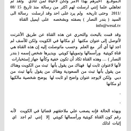
الـموقــع أخبرهم بهذا الأمر ولكن لاحياة لمن تنادي ولقد تم
تجاهلي علما إنني ارسلت لهم اكثر من رسالة منذ تاريخ 15 /08
/2011 وحتى تاريخه ولم يرد على احد وقد ارسلت رسالة الى
السيد ( بندر النصار ) بصفته وبشخصه على ايميل القناة
info@wesal.tv
وقد قمت بالبحث والتحري عن هذه القناة عن طريق الأنترنت
لأتوصل إلى عنوان مكتبها او مكانها في الكويت ولكن للأسف لم
اجد لها أي أثر مع العلم وحسب ماتوصلت إليه إن هذه القناة هي
قناة كويتية ورأسمالها وتمويلها كويتي ويديرها شخص إسمه ( بندر
النصار ) … وهذه القناة تكاد أن تكون خفية وكأنها جهاز إستخبارات
لأنها لاعنوان ثابت لها فهناك من يقول بأنها تبث من الكويت وهناك
من يقول بأنها تبث من السعودية وهناك من يقول بأنها تبث من
دبي ولكن لايوجد عنوان واضح او ثابت لها يوضح شخصية مالكيها
او مكانها
.
.
وبهذه الحالة فإنه يصعب علي ملاحقتهم قضائيا في الكويت لأنه
رغم كون القناة كويتية ورأسمالها كويتي إلا إنني لم اجد اي
إثبات لذلك