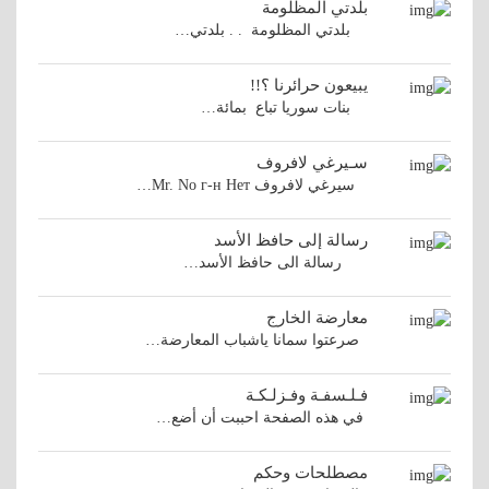
بلدتي المظلومة
بلدتي المظلومة . . بلدتي…
يبيعون حرائرنا ؟!!
بنات سوريا تباع بمائة…
سـيرغي لافروف
سيرغي لافروف Mr. No г-н Нет…
رسالة إلى حافظ الأسد
رسالة الى حافظ الأسد…
معارضة الخارج
صرعتوا سمانا ياشباب المعارضة…
فـلـسفـة وفـزلـكـة
في هذه الصفحة احببت أن أضع…
مصطلحات وحكم