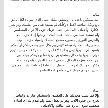
.
.
سالم :-
انت مسكين ياعدنان – وينطبق عليك المثل الذي يقول ( لكل ناعق
تابع ولكل ساقط لاقط ) وكأنك لم تستفد شئ من تعليمك ولم تغير
افكارك وأحقادك التى هي احقاد حزبك حزب الأخوان المسلمين
ولم تستفد شئ من ماجناه عليك أبيك .. ويبدوا إن ( حزب الله
والحرس الثوري ) يغضون مضجع اسيادك واسياد حزبك – وهم
مصدر رعب لكم واصبحتم تتهمونهم بكل شئ يحصل لكم او معكم
ونسيت إن سوريا ليس بحاجة لا ( لحزب الله ) ولا ( للحرس الثوري
) وإن سوريا بها رجال يستطيعون ان يقفوا بوجوهكم ويتصدون
لجرائمكم وهؤلاء الرجال يسمون ( حماة الديار ) ولو رجعت إلا
مذكرات والدك لعرفت بأنه قبل ( 29 عاما ) حماة الديار .. هم من
تصدى لجرائم حزبك في حماة وبقية المناطق .
.
.
.
عدنان :-
وإلا فما سبب هجومك على العقيدي واستخدام عبارات والفاظ
تخرج عن حدود الادب وهو لم يفعل شيئا ولم يقدم لك اي اساءة
شخصية سوى انه رد على نفاقك واكاذيبك .