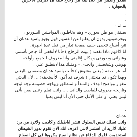
الفكر والذهن من كان بيته من زجاج عليه ان لايرمي الآخرين
بالحجارة .
.
.
سالم :-
بصفتي مواطن سوري – وهم يخاطبون المواطنين السوريون
ويحرضونهم بدون ان يعلنوا عن انفسهم فهل يجوز ياسيد عدنان أن
تتبع أشباح تتخفى خلف صفحة تدار من قبل عدة اجهزة .
انا لاافهم ماذا تقصد ( بييت الزجاج ) فأنا لاأتخفى أنا جاهر بأسمي
وعنواني وصورتي ومكان إقامتي وأنا معروف للجميع وأواجه
بهويتي وشخصيتي واتحدى – ومثلك هذا لاينطبق علي .
أما عن صفة ( بعثي مشوش ) فأنت ياسيد عدنان وصفتني بالبعثي
وبهذا تكون قد منحتني ( شرف قد أكون لاأستحقه) … لأن البعثي
مغوار وواضح الهدف والمبدأ والمنطلق ويواجه خصومه وجه لوجه
وتاريخه معروف للقاصي والداني …. وانت تعلم وعلى يقين بأني
ليس بعثي أو على الأقل حتى الأن أنا ليس بعثيا .
.
.
عدنان :-
وانت تسلك نفس السلوك تنشر اباطيلك واكاذيب ولاترد من يرد
عليك لااريد ان استمر لانني اعرف انك الان تقوم بدور الشيطان
استخدمت قلمك للدفاع عن نظام اصبح مكروها في كل اصقاع