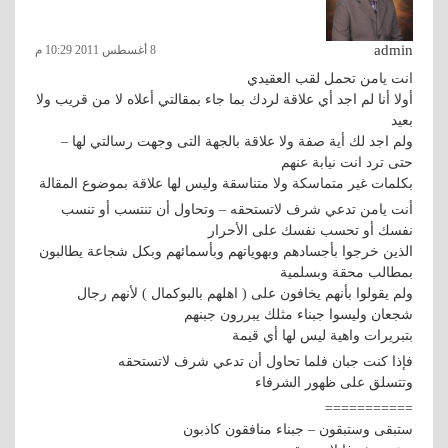
admin
8 أغسطس 2011 10:29 م
انت يامن تحمل لقب العقيدي
أولا أنا لم اجد أي علاقة لردك بما جاء بمقالتي أعلاه لا من قريب ولا
بعيد
ولم اجد لك أية صفة ولا علاقة بالجهة التى وجهت رسالتي لها –
حتى ترد انت نيابة عنهم
بكلمات غير متماسكة ولا متناسقة وليس لها علاقة بموضوع المقالة
أنت يامن تدعي شرف لاتستحقه – وتحاول أن تنتسب أو تنسب
نفسك أو تحسب نفسك على الأحرار
الذين خرجوا بأجسادهم وبهوياتهم وبأسمائهم وبكل شجاعة يطالبون
بمطالب محقة وبسلمية
ولم يقولوا بأنهم يخافون على ( اهلهم بالبوكمال ) لأنهم رجال
شجعان وليسوا جبناء مثلك يبررون جبنهم
بتبريرات واهية ليس لها أي قيمة
فإذا كنت جبان فلما تحاول أن تدعي شرف لاتستحقه
وتتسلق على ظهور الشرفاء
===========
ستبقى وستبقون – جبناء منافقون كاذبون