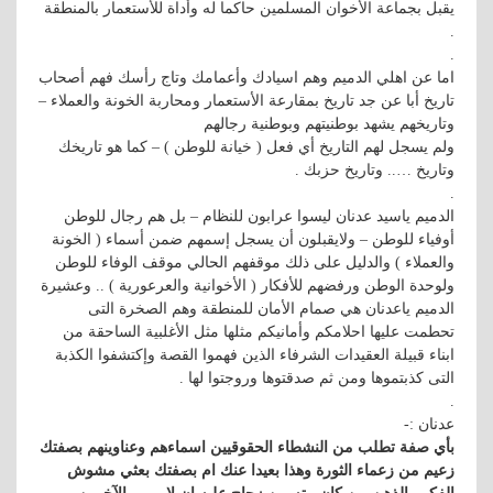
يقبل بجماعة الأخوان المسلمين حاكما له وأداة للأستعمار بالمنطقة
.
.
اما عن اهلي الدميم وهم اسيادك وأعمامك وتاج رأسك فهم أصحاب
تاريخ أبا عن جد تاريخ بمقارعة الأستعمار ومحاربة الخونة والعملاء –
وتاريخهم يشهد بوطنيتهم وبوطنية رجالهم
ولم يسجل لهم التاريخ أي فعل ( خيانة للوطن ) – كما هو تاريخك
وتاريخ ….. وتاريخ حزبك .
.
الدميم ياسيد عدنان ليسوا عرابون للنظام – بل هم رجال للوطن
أوفياء للوطن – ولايقبلون أن يسجل إسمهم ضمن أسماء ( الخونة
والعملاء ) والدليل على ذلك موقفهم الحالي موقف الوفاء للوطن
ولوحدة الوطن ورفضهم للأفكار ( الأخوانية والعرعورية ) .. وعشيرة
الدميم ياعدنان هي صمام الأمان للمنطقة وهم الصخرة التى
تحطمت عليها احلامكم وأمانيكم مثلها مثل الأغلبية الساحقة من
ابناء قبيلة العقيدات الشرفاء الذين فهموا القصة وإكتشفوا الكذبة
التى كذبتموها ومن ثم صدقتوها وروجتوا لها .
.
عدنان :-
بأي صفة تطلب من النشطاء الحقوقيين اسماءهم وعناوينهم بصفتك
زعيم من زعماء الثورة وهذا بعيدا عنك ام بصفتك بعثي مشوش