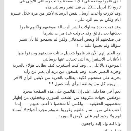
الذي قاموا بوضعه في تلك الصفحة وكانت رسالتي الأولى في
تاريخ 19 ابريل 2011 أي قبل نشر رسالتي هذه
وقد كررت وأعدت ارسال نفس الرسالة لأكثر من مرة خلال عشرة
ايام ولكن لم يتم الرد علي .
وقد قمت بعدة محاولات لنشر الرسالة بموقعهم ولكنهم قاموا
بحذفها بعد دقائق وقد حاولت عدة مرات نشرها
في صفحتهم أنا وبعض أصدقائي ولكن لم يسمحوا لنا بأن ننشر
سؤالنا ولم يجيبوا علينا .. !!!
مع العلم إنهم الأن قد قاموا بتعديل بيانات صفحتهم وحذفوا منها
الأعلانات الأستفزازية التى تحدثت عنها برسالتي
الموجودة بالأعلى … وقد كنت أستغرب كيف يطالب هؤلاء بالحرية
وحرية التعبير تحديدا وهم يقمعون من يريد أن يعبر عن رأيه
بحرية على صفحتهم فكيف يطالب بالحرية من لايقبل الرأي الأخر
… ويتهم كل من يخالفه الرأي بأنه عميل !!!
نعم أخي هذا دليل على إن القائمين على هذه الصفحة مجرد
موظفين لجهات مكروهة من الشعب السوري ويخجلون من إظهار
شخصيتهم الحقيقية … ولكنني أنا شخصيا لا أعتب عليهم ….. إنما
أعتب على من .. سار خلفهم وغرروا به وهم مجرد أشباح لا أسماء
لهم ولا وجود لهم على الأرض السورية .
وإنا لله وإنا إليه راجعون