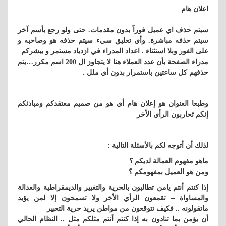
اعلان هام
————
سيتم حذف اي عميل فوراً بدون مقدمات. حتى ولو رجع بأسم آخر
سيتم حذفه مباشرة. وأي تعليق سيء سيتم حذفه هو وصاحبه و
على الفور وبلا استثناء . اعداد المدراء في ازدياد مستمر و يبشركم
مدراء الصفحة بأن عدد العملاء هنا لا يتجاوز ال 200 اسم مكرر…يتم
حذفهم كل ساعتين باستمرار بدون أي ملل .
وطبعا العنوان هو إعلان هام أي هو من صميم معتقدكم ومبادئكم
إنكم تحاربون الرأي الأخر
لذلك أن أتوجه لكم بالأسئلة التالية :
ماهو مفهوم العمالة لديكم ؟
ومن هو العميل بمفهومكم ؟
إذا كنتم أنتم يامن تطالبون بالحرية والتغيير والديمقراطية والعدالة
والمساواة – تقمعون الرأي الأخر ولا تسمحون إلا لمن يؤيد
ماتقولونه .. فكيف تتوقعون من مواطن يريد حرية التعبير
أن يؤمن بما تنادون به إذا كنتم أنتم مثلكم مثل .. النظام الحالي