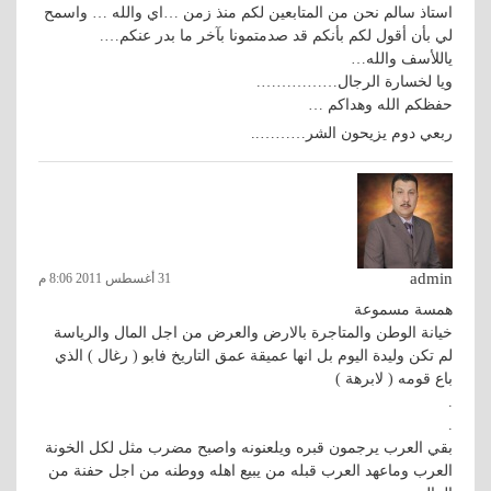
استاذ سالم نحن من المتابعين لكم منذ زمن …اي والله … واسمح
لي بأن أقول لكم بأنكم قد صدمتمونا بآخر ما بدر عنكم….
ياللأسف والله…
ويا لخسارة الرجال…………….
حفظكم الله وهداكم …
ربعي دوم يزيحون الشر………..
admin
31 أغسطس 2011 8:06 م
همسة مسموعة
خيانة الوطن والمتاجرة بالارض والعرض من اجل المال والرياسة
لم تكن وليدة اليوم بل انها عميقة عمق التاريخ فابو ( رغال ) الذي
باع قومه ( لابرهة )
.
.
بقي العرب يرجمون قبره ويلعنونه واصبح مضرب مثل لكل الخونة
العرب وماعهد العرب قبله من يبيع اهله ووطنه من اجل حفنة من