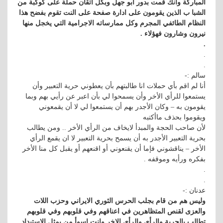
المباركة وانك قمت بدور ابو جهل وبكل اتقان حملة على كوكبة من
الشبا ب الذين يقومون على ادارة صفحة على النت تقوم بفضح هذا
النظام الطائفي المجرم وكل ممارساته الاجرامية التي يخجل منها
نيرون وشارون فهؤلاء .
.
.
.
سالم :-
أنا لم اقم بأي حملات انا طالبتهم بأن يعطوني حرية التعبير وأن
يستمعوا للرأي الأخر وأن يسمحوا لي بأن اعبر عن رأيي بهم وبما
يقومون به – وكان الأجدر بهم أن يستمعوا لي لا أن يقمعوني
ويقوموا بحذف ماأكتبه
لأن صاحب الحجة والمبدأ لايخاف من الرأي الأخر .. ومن يطالب
بحرية التعبير الأجدر به أن يسمح بحرية التعبير لا ان يقمع الرأي
الأخر – يناقشوني فإما أن يقنعوني أو اقنعهم أو يقبل كل منا الأخر
بفكره ورأيه وموقفه .
.
.
عدنان :-
وليس هم من قام بجلب الحرس الثوري الايراني وحزب اللات
والعزى لقنص المتظاهرين في اعناقهم وفي قلوبهم وفي قلوبهم
تطالب بالحرية والرأي والرأي الاخر وانت اسوأ من يمثل الاستبداد .