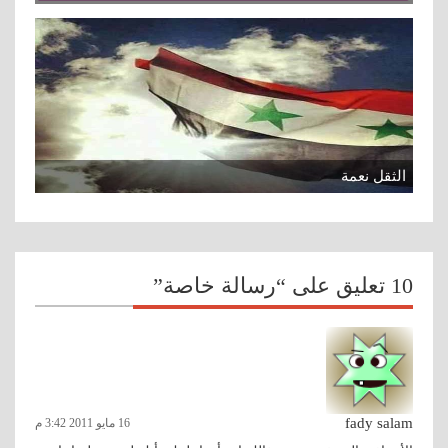
الثقل نعمة
10 تعليق على “رسالة خاصة”
fady salam
16 مايو 2011 3:42 م