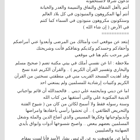
تدعون شرفا لاتستحقونه
أنتم ياأهل الشقاق والنفاق والنميمة والغدر والخيانة
أنتم أيها المكروهون والمنبوذون في كل بلاد العالم
وستكونون مكروهون منبوذون في السماء كما كنتم
في الأرض ( إن شاء الله )
===========
إبتعد عن موقعي انت وأمثالك من المرضى وأبعدوا عني أمراضكم
وأحقادكم وحسدكم وكذبكم ونفاقكم فأنت وشريحتك
غير مرحب بكم هنا في موقعي
ملاحظة : انا عن نفسي أملك في بيتي مكتبة تضم ( صحيح مسلم
والبخاري وتفسير القرآن الكريم ) .. والقرآن الكريم عدة نسخ
وقد أهديت المسجد القريب مني في منطقتي نسختين من القرآن
الكريم وكتيبات إرشادية للمسلمين ولم يمنعني احد
اما عن ديني ومايحتمه علي ديني .. فالحمدالله أن قائم بواجباتي
الدينية المكتوبة علي والتى أستقيها من كتاب الله
وسنة رسوله فقط ولا أسمح لكائن من كان من ( شيوخ الفتنة
والتحريض الطائفي ) .. أن تحشوا رأسي بأحقادها وامراضها
وأيديولوجياتها وفكرها المسيس والذي أضاع الدين والملة وشغل
المسلمين بعضهم ببعض .. واصبح شسوخها أدوات وابواق بأيدي
الصهاينة والصليبيين
وأما عن ماتفوهت به عن الرئيس بشار الأسد فأنا لست بمقام