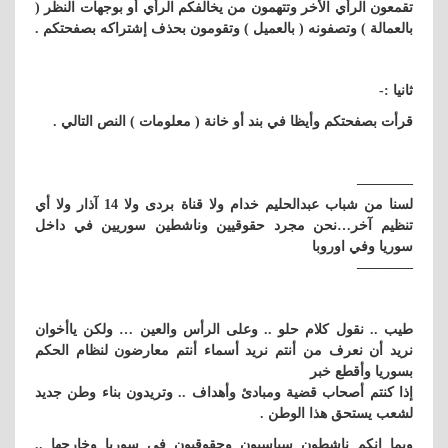
تقمعون الرأي الأخر وتتهمون من يخالفكم الرأي أو بوجهات النظر (
بالعمالة ) وتصفونه ( بالعميل ) وتقومون بحذف إشتراكه بصفحتكم .
ثانيا :-
قرأت بصفحتكم وأيظا في بند أو خانة ( معلومات ) النص التالي .
————
لسنا من شباب عبدالحليم خدام ولا قناة بردى ولا 14 آذار ولا أي
تنظيم آخر…نحن مجرد حقوقيين وناشطين سوريين في داخل
سوريا وفي اوروبا
————
طيب .. نقول كلام حلو .. وعلى الرأس والعين … ولكن ياأخوان
نريد أن نعرف من أنتم نريد أسماء أنتم معارضون لنظام الحكم
بسوريا وأقطع خبر
إذا كنتم أصحاب قضية ومبادئ وأهداف .. وتريدون بناء وطن جديد
لشعب يستحق هذا الوطن .
وبما إنكم ناشطون سياسيون وحقوقيون في سوريا وخارجها ..