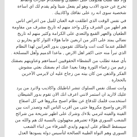
تخرج عن حدود الادب وهو لم يفعل شيئا ولم يقدم لك اي اساءة
شخصية سوى انه رد على نفاقك واكاذيبك .
في نفس الوقت الذي اطلقت فيه العنان للنيل من اعراض اناس
هم اطهر من الشرف وكل واحد منهم له تاريخ مشرف من مقاومة
الطغيان والعهر القمع والتعدي على الكرامة وكثير منهم له تاريخ
نضالي يمتد على اكثر من اربعين عاما هؤلاء الثوار كانو يحاريو ن
الظلم عندما كنت انت وامثالك تقومون بدور العرابين لهذا النظام
الذي تبرأ منه حتى اكفر اهل الارض , ماعدا الدميم وأهل المسلخة .
بأي صفة تطلب من النشطاء الحقوقيين اسماءهم وعناوينهم بصفتك
زعيم من زعماء الثورة وهذا بعيدا عنك ام بصفتك بعثي مشوش
الفكر والذهن من كان بيته من زجاج عليه ان لايرمي الآخرين
بالحجارة .
وانت تسلك نفس السلوك تنشر اباطيلك واكاذيب ولاترد من يرد
عليك لااريد ان استمر لانني اعرف انك الان تقوم بدور الشيطان
استخدمت قلمك للدفاع عن نظام اصبح مكروها في كل اصقاع
الارض واصبح مكروها حتى من اقرب الناس اليه وتصدر انت بين
الفينة والفينه لترمي بلاءك وشرك على اطهر شريحة من شرائح
الشعب السوري هؤلاء تعتبرهم مجهولون بالنسبة لك هم والله من
سيسقط النظام على ايديهم وايدي الشرفاء من ابناء الشعب
السوري وهم النواة الطيبة الصالحة لتأسيس دولة يسودها العدل