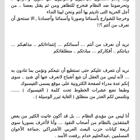
وتحرضوننا ضد النظام فنخرج للتظاهر ومن ثم يقتل بعضنا .. من
أجل الحرية التى ناديتم بها أنتم ونحن لبينا النداء
وخرجنا للشوارع بأسمائنا وصورنا وأسمائنا وأجسادنا , الا نستحق أن
نعرف من أنتم ؟!!
نريد أن نعرف من أنتم … أسمائكم … إنتماءاتكم .. مذاهبكم …
ديانتكم .. أفكاركم … مبادئكم .. منطلقاتكم
نريد أن نتعرف عليكم حتى نستطيع أن نتبعكم ونؤمن بما تنادون به
… لأنه ليس من العقل أن نتبع أشباح لانعرف عنها أي شئ .. سوى
إنكم عدة مدراء لصفحة الكترونية على موقع يسمى الفيسبوك
وطبعا نضع عشرات الخطوط تحت كلمة ( الفيسبوك ) ……
ونلتمس لكم العذر من منطلق ( الغاية تبرر الوسيلة ) .
أنا ليس من مؤيدي النظام … بل قد أكون عانيت الكثير من بعض
المتنفذين بالنظام من أصحاب النفوذ … وأنا لاأعرف بسوريا سوى
اربعة كيانات حزب البعث العربي الأشتراكي ,جماعة الأخوان
المسلمين ,عبدالحليم خدام ,رفعت الأسد .