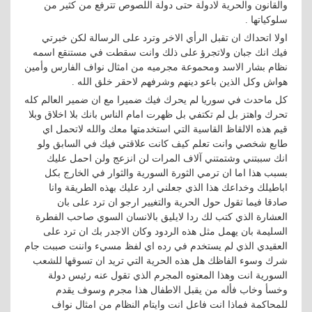
والقانون والحرية لادولة حتى دولة اللصوص تترفع من كثير من
سلوكياتها .
اولا اتحداك ان تقبل الرأي الاخر وترد على الرسالة لكن خبرتي
فيك انك جبان ولاتجرؤ على ذلك وانت سقطت في مستنقع اسمه
نظام بشار الاسد ومحموعة مجرميه من امثال نواف الفارس وأمين
هواش وكل الذين باعو دينهم وشرفهم لاحقر خلق الله .
كل ماحدث في سوريا لم يحرك فيك ضميرا مع ان ضمير العالم كله
تحرك واهتز بل لم تكتفي بل ظهرت امام الناس بانك بلا اخلاق وبلا
قيم هذه الالقاظ القاسية التي استخدمتها معك والله لاتحمل اي
طابع شخصي وانت تعلم كيف كانت علاقتي فيك في السابق ولو
انك سببتني وشتمتني آلاف المرات لن انزعج ولن احمل عليك
بسبب هذا اما ان ترمي الثورة السورية والثوار في الخارج بكل
اباطيلك وخداعك هذا الذي جعلني ارد عليك بهذه الطريقة وانا
صادقا فيما تقول حول الحرية والتغيير ارجو ان ترد على بان
العشارة الذي كتب لك ردا لايليق بالانسان السوي صاحب الفطرة
السليمة بان يهمل مثل هذه الردود وكان الاجدر بك ان ترد على
العقيدي الذي لم يستخدم في رده اي لفظ مسيء واننت صببت جام
شرك وسوء الفاظك هل هذه الحرية التي تريد ان تسوقها للشعب
السورية انت وهذا المعتوه المجرم الذي تقول عنه رئيس دولة
وخسأ وخاب فأله من يقبل الاطفال هذا مجرم وسوف يقدم
للمحاكمة فماذا انت فاعل انت وايتام النظام من امثال نواف