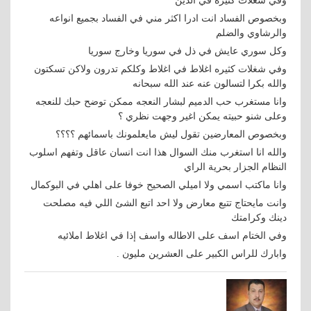
وفي شغلات كثيره في الدين
وبخصوص الفساد انت ادرا اكثر مني في الفساد بجميع انواعه
والرشاوي والضلم
وكل سوري عايش في ذل في سوريا وخارج سوريا
وفي شغلات كثيره اغلاط في اغلاط وكلكم تدرون ولاكن تسكتون
والله بكرا لتسالون عنه عند الله سبحانه
وانا مستغرب حب الدميم لبشار النعجه ممكن توضح حبك للنعجه
وعلى شنو حبيته يمكن اغير وجهت نظري ؟
وبخصوص المعارضين تقول ليش مايعلمونك باسمائهم ؟؟؟؟
والله انا استغرب منك السوال هذا انت انسان عاقل وتفهم اسلوب
النظام الجزار بحرية الراي
وانا ماكتب اسمي ولا اميلي الصحيح خوفا على اهلي في البوكمال
وانت مايحتاج تتبع معارض ولا احد اتبع الشئ اللي فيه مصلحت
دينك وكرامتك
وفي الختام اسف على الاطاله واسف إذا في اغلاط املائيه
وابارك للراس الكبير على العشرين مليون .