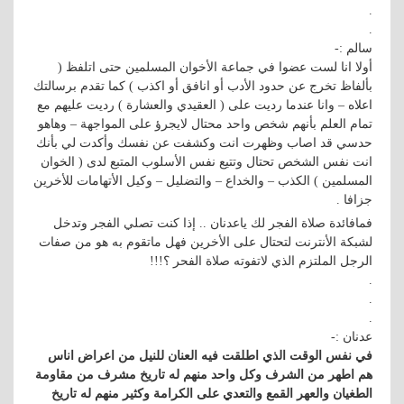
.
.
سالم :-
أولا انا لست عضوا في جماعة الأخوان المسلمين حتى اتلفظ (
بألفاظ تخرج عن حدود الأدب أو انافق أو اكذب ) كما تقدم برسالتك
اعلاه – وانا عندما رديت على ( العقيدي والعشارة ) رديت عليهم مع
تمام العلم بأنهم شخص واحد محتال لايجرؤ على المواجهة – وهاهو
حدسي قد اصاب وظهرت انت وكشفت عن نفسك وأكدت لي بأنك
انت نفس الشخص تحتال وتتيع نفس الأسلوب المتبع لدى ( الخوان
المسلمين ) الكذب – والخداع – والتضليل – وكيل الأتهامات للأخرين
جزافا .
فمافائدة صلاة الفجر لك ياعدنان .. إذا كنت تصلي الفجر وتدخل
لشبكة الأنترنت لتحتال على الأخرين فهل ماتقوم به هو من صفات
الرجل الملتزم الذي لاتفوته صلاة الفحر ؟!!!
.
.
.
عدنان :-
في نفس الوقت الذي اطلقت فيه العنان للنيل من اعراض اناس
هم اطهر من الشرف وكل واحد منهم له تاريخ مشرف من مقاومة
الطغيان والعهر القمع والتعدي على الكرامة وكثير منهم له تاريخ