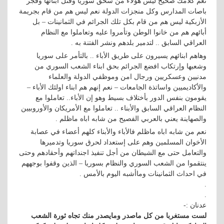
نعم كلامك صحيح ليس هؤلاء من سحق سوريا وقتل ابنائها وفجر
باصات المدارس وكل منجزات الدولة نعم ليس هم من قام بجريمة
الأزبكية ليس هم من قام بكل تلك الجرائم في الثمانينات – بل
أبائهم هم من خانوا الوطن وتأمروا عليه وتعاملوا مع النظام
العراقي السابق .. لتدمير بلدهم ونشر الفتنة به .
وهاهم ابنائهم يسيرون على طريق الأباء .. بالتأمر على سوريا
وشعبها وإرتكاب افضع الجرائم بحق ابناء الشعب السوري من
مدنيين وعسكريين ورجال امن وموظفي الدولة والعلماء
والأكاديميين واساتذة الجامعات – نعم إنهم هم ابناء اولئك الأباء –
يقومون بنفس الدور بأختلاف بسيط وهو إن الأباء.. تعاملوا مع
النظام العراقي السابق والأبناء .. تعاملوا مع الأمريكان والأوروبيين
والصهاينة يعني بالعربي الفصيح من شابه اباه ماظلم .
نعم من شابه اباه ماظلم فالأباء والأبناء كلهم أعضاء في عصابة
الأخوان المسلمين وهم على إستعداد لحرق سوريا وتدميرها
والتعامل حتى مع الشيطان من أجل تنفيذ اجنداتهم وأحقادهم وحتى
ينتقموا من الشعب السوري والنظام بسوريا – الذين وقفوا بوجههم
في احداث الثمانينات وماأشبه اليوم بالأمس .
.
.
عدنان :-
لست مستغربا من كل ماصدر ومايصدر منك تجاه ثورة الشعب