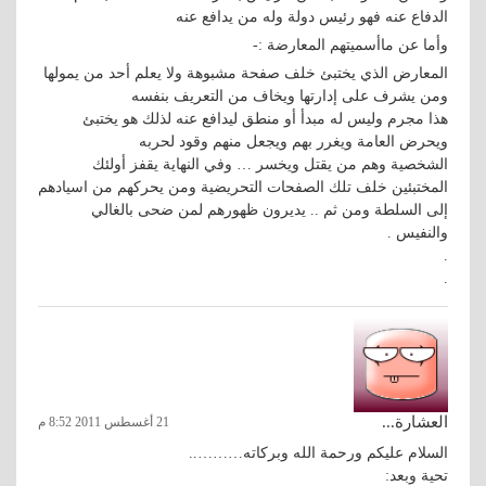
الدفاع عنه فهو رئيس دولة وله من يدافع عنه
وأما عن ماأسميتهم المعارضة :-
المعارض الذي يختبئ خلف صفحة مشبوهة ولا يعلم أحد من يمولها
ومن يشرف على إدارتها ويخاف من التعريف بنفسه
هذا مجرم وليس له مبدأ أو منطق ليدافع عنه لذلك هو يختبئ
ويحرض العامة ويغرر بهم ويجعل منهم وقود لحربه
الشخصية وهم من يقتل ويخسر … وفي النهاية يقفز أولئك
المختبئين خلف تلك الصفحات التحريضية ومن يحركهم من اسيادهم
إلى السلطة ومن ثم .. يديرون ظهورهم لمن ضحى بالغالي
والنفيس .
.
.
العشارة...
21 أغسطس 2011 8:52 م
السلام عليكم ورحمة الله وبركاته………..
تحية وبعد: