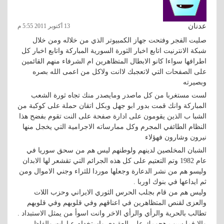
عدنان
13 أكتوبر 2011 5:55 م
صليت الفجر وفتحت جهاز الكمبيوتر الذي من خلاله ومن خلال
شبكة الانترنيت اتابع اخبار الثورة السورية المباركة واتابع اخبار كل
اطرافها سواءا كانو الابطال المتظاهرين ام الشرفاء منهم القائمين
على الصفحات التي لاتعجبك لاانت ولاكل من اعمى الله بصره
وبصيرته
لست مستغربا من كل ماصدر ومايصدر منك تجاه ثورة الشعب
المباركة وانك قمت بدور ابو جهل وبكل اتقان حملة على كوكبة من
الشبا ب الذين يقومون على ادارة صفحة على النت تقوم بفضح هذا
النظام الطائفي المجرم وكل ممارساته الاجرامية التي يخجل منها
نيرون وشارون فهؤلاء
الشبان المخلصين لدينهم ولوطنهم ليس هم من سحق سوريا في
عام 1982 وتم التعتيم على كل هذه الجرائم التي تقشعر لها الابدان
وليسو هم من نشر الدعارة وجعلها موردا للثراء وجني الاموال ومن
ثم ايداعها في بنوك اوربا .
وليس هم من قام بجلب الحرس الثوري الايراني وحزب اللات
والعزى لقنص المتظاهرين في اعناقهم وفي قلوبهم وفي قلوبهم
تطالب بالحرية والرأي والرأي الاخر وانت اسوأ من يمثل الاستبداد .
وإلا فما سبب هجومك على العقيدي واستخدام عبارات والفاظ