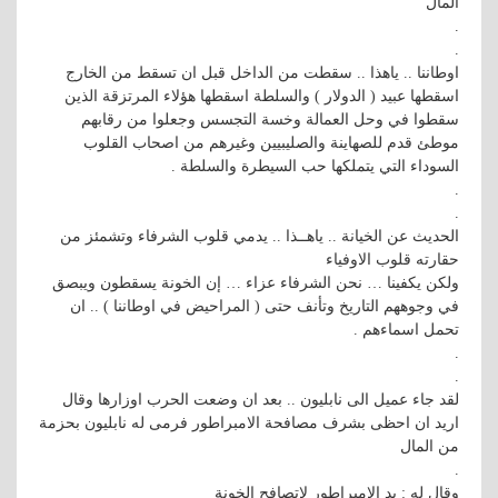
المال
.
.
اوطاننا .. ياهذا .. سقطت من الداخل قبل ان تسقط من الخارج
اسقطها عبيد ( الدولار ) والسلطة اسقطها هؤلاء المرتزقة الذين
سقطوا في وحل العمالة وخسة التجسس وجعلوا من رقابهم
موطئ قدم للصهاينة والصليبيين وغيرهم من اصحاب القلوب
السوداء التي يتملكها حب السيطرة والسلطة .
.
.
الحديث عن الخيانة .. ياهــذا .. يدمي قلوب الشرفاء وتشمئز من
حقارته قلوب الاوفياء
ولكن يكفينا … نحن الشرفاء عزاء … إن الخونة يسقطون ويبصق
في وجوههم التاريخ وتأنف حتى ( المراحيض في اوطاننا ) .. ان
تحمل اسماءهم .
.
.
لقد جاء عميل الى نابليون .. بعد ان وضعت الحرب اوزارها وقال
اريد ان احظى بشرف مصافحة الامبراطور فرمى له نابليون بحزمة
من المال
.
وقال له : يد الامبراطور لاتصافح الخونة