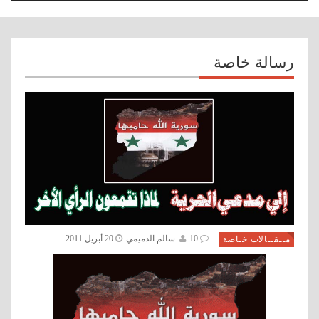
navigation
رسالة خاصة
10
سالم الدميمي
20 أبريل 2011
مــقــالات خـاصة