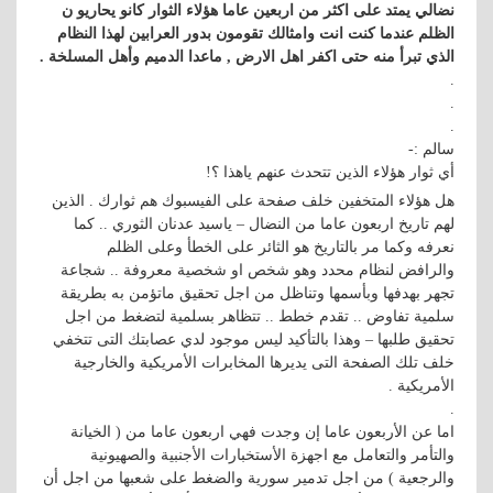
نضالي يمتد على اكثر من اربعين عاما هؤلاء الثوار كانو يحاريو ن
الظلم عندما كنت انت وامثالك تقومون بدور العرابين لهذا النظام
الذي تبرأ منه حتى اكفر اهل الارض , ماعدا الدميم وأهل المسلخة .
.
.
.
سالم :-
أي ثوار هؤلاء الذين تتحدث عنهم ياهذا ؟!
هل هؤلاء المتخفين خلف صفحة على الفيسبوك هم ثوارك . الذين
لهم تاريخ اربعون عاما من النضال – ياسيد عدنان الثوري .. كما
نعرفه وكما مر بالتاريخ هو الثائر على الخطأ وعلى الظلم
والرافض لنظام محدد وهو شخص او شخصية معروفة .. شجاعة
تجهر بهدفها وبأسمها وتناظل من اجل تحقيق ماتؤمن به بطريقة
سلمية تفاوض .. تقدم خطط .. تتظاهر بسلمية لتضغط من اجل
تحقيق طلبها – وهذا بالتأكيد ليس موجود لدي عصابتك التى تتخفي
خلف تلك الصفحة التى يديرها المخابرات الأمريكية والخارجية
الأمريكية .
.
اما عن الأربعون عاما إن وجدت فهي اربعون عاما من ( الخيانة
والتأمر والتعامل مع اجهزة الأستخبارات الأجنبية والصهيونية
والرجعية ) من اجل تدمير سورية والضغط على شعبها من اجل أن