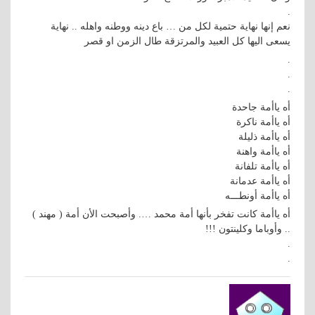
.
نعم إنها نهاية حتمية لكل من … باع دينه ووطنه واهله .. نهاية
يسعى اليها كل العبيد والمرتزقة طال الزمن او قصر
.
.
.
أه ياأمة جاحدة
أه ياأمة ناكرة
أه ياأمة ذليلة
أه ياأمة واهنة
أه ياأمة تلفانة
أه ياأمة عدمانة
أه ياأمة أونطـــه
أه ياأمة كانت تفخر بأنها أمة محمد …. وأصبحت الأن أمة ( مهند )
.. وأوباما وكلينتون !!!
.
.